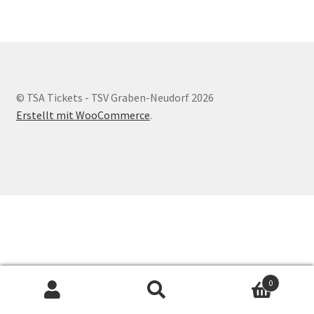
Payment
Payment Confirmation
© TSA Tickets - TSV Graben-Neudorf 2026
Process Payment
Erstellt mit WooCommerce
.
Sample Page
Shop
Tickets
Warenkorb
0
Zahlungsinformationen
Suchen
Suchen
nach: