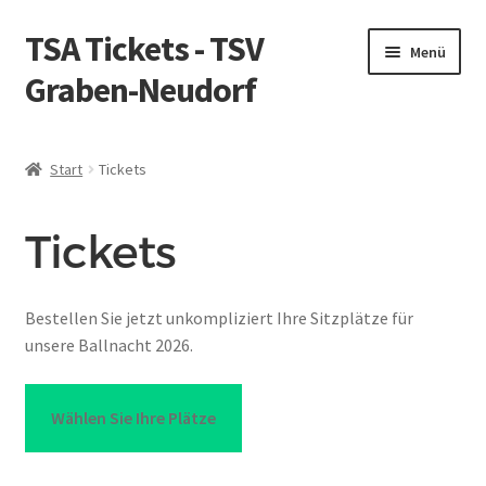
TSA Tickets - TSV
Zur
Zum
Menü
Navigation
Inhalt
Graben-Neudorf
springen
springen
Start
Start
Tickets
Allgemeine Geschäftsbedingungen
Tickets
Cart
IPN
Bestellen Sie jetzt unkompliziert Ihre Sitzplätze für
unsere Ballnacht 2026.
Kasse
Wählen Sie Ihre Plätze
Mein Konto
Order Details